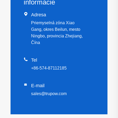
informácie

Adresa
Priemyselná zóna Xiao
Gang, okres Beilun, mesto
Ningbo, provincia Zhejiang,
Čína

Tel
+86-574-87112185

E-mail
sales@trupow.com