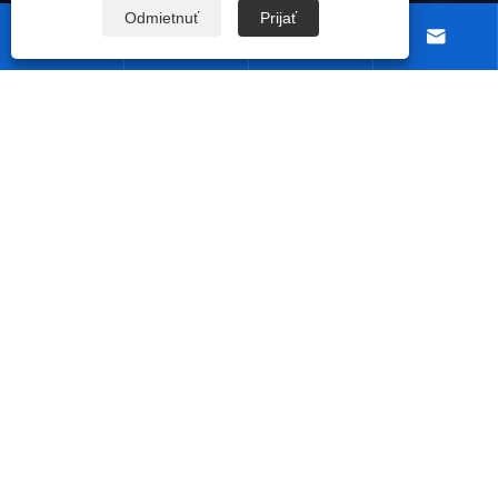
Odmietnuť
Prijať




Kontaktuj nás
NASLEDUJ NÁS
Copyright © 2026 Ningbo TRUPOW Industrial Trade Co., Ltd.
Všetky práva vyhradené.
|
|
|
|
Links
Sitemap
RSS
XML
Zásady ochrany osobných údajov