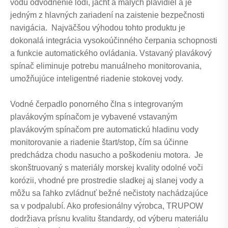
vodu odvodnenie lodí, jácht a malých plavidiel a je
jedným z hlavných zariadení na zaistenie bezpečnosti
navigácia. Najväčšou výhodou tohto produktu je
dokonalá integrácia vysokoúčinného čerpania schopnosti
a funkcie automatického ovládania. Vstavaný plavákový
spínač eliminuje potrebu manuálneho monitorovania,
umožňujúce inteligentné riadenie stokovej vody.
Vodné čerpadlo ponorného člna s integrovaným
plavákovým spínačom je vybavené vstavaným
plavákovým spínačom pre automatickú hladinu vody
monitorovanie a riadenie štart/stop, čím sa účinne
predchádza chodu nasucho a poškodeniu motora. Je
skonštruovaný s materiály morskej kvality odolné voči
korózii, vhodné pre prostredie sladkej aj slanej vody a
môžu sa ľahko zvládnuť bežné nečistoty nachádzajúce
sa v podpalubí. Ako profesionálny výrobca, TRUPOW
dodržiava prísnu kvalitu štandardy, od výberu materiálu