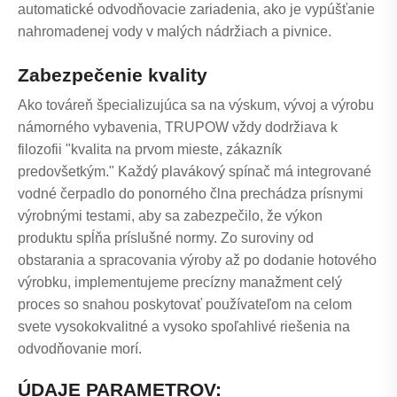
automatické odvodňovacie zariadenia, ako je vypúšťanie
nahromadenej vody v malých nádržiach a pivnice.
Zabezpečenie kvality
Ako továreň špecializujúca sa na výskum, vývoj a výrobu
námorného vybavenia, TRUPOW vždy dodržiava k
filozofii "kvalita na prvom mieste, zákazník
predovšetkým." Každý plavákový spínač má integrované
vodné čerpadlo do ponorného člna prechádza prísnymi
výrobnými testami, aby sa zabezpečilo, že výkon
produktu spĺňa príslušné normy. Zo suroviny od
obstarania a spracovania výroby až po dodanie hotového
výrobku, implementujeme precízny manažment celý
proces so snahou poskytovať používateľom na celom
svete vysokokvalitné a vysoko spoľahlivé riešenia na
odvodňovanie morí.
ÚDAJE PARAMETROV: