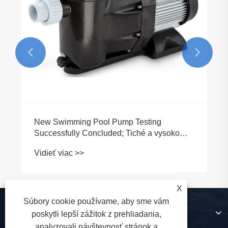


New Swimming Pool Pump Testing
Successfully Concluded; Tiché a vysoko
efektívne získava široké uznanie trhu
Vidieť viac >>
X
Súbory cookie používame, aby sme vám
O nás
poskytli lepší zážitok z prehliadania,
analyzovali návštevnosť stránok a