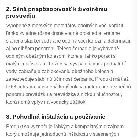
2. Silná prispôsobivosť k životnému
prostrediu
Vyrobené z morských materiálov odolných voči korózii,
ľahko zvládne rôzne drsné vodné prostredia, vrátane
slanej a sladkej vody a je odolný voči korózii a deformácii
aj po dlhšom ponorení. Teleso čerpadla je vybavené
odolným obežným kolesom, ktoré si ľahko poradí s
malými nečistotami bežne sa vyskytujúcimi v podpalubí
vody, zabraňuje zablokovaniu obežného kolesa a
zabezpečuje stabilnú účinnosť čerpania. Produkt má tiež
IP68 ochrana, utesnená konštrukcia motora pre bezpečnú
ponornú prevádzku a prevádzka s nízkou hlučnosťou,
ktorá nemá vplyv na vodácky zážitok.
3. Pohodlná inštalácia a používanie
Produkt sa vyznačuje ľahkým a kompaktným dizajnom,
ktorý umožňuje jednoduchú inštaláciu v stiesnených