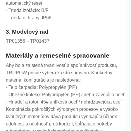
automatický reset
- Trieda izolácie: B/F
- Trieda ochrany: IP68
3. Modelový rad
TP01356 ~ TP01437
Materiály a remeselné spracovanie
Aby bola zaistená trvanlivosť a spoľahlivosť produktu,
TRUPOW prísne vyberá každú surovinu. Konkrétny
materiál konfigurácia je nasledovná:
- Telo čerpadla: Polypropylén (PP)
- Obežné koleso: Polypropylén (PP) / nehrdzavejúca oceľ
- Hriadeľ a rotor: 45# uhlíková oceľ / nehrdzavejúca oceľ
Kombinácia pokročilých výrobných procesov a vysoko
kvalitných materiálov dáva produktu vynikajúci účinok
odolnosť a odolnosť proti korózii, spĺňajúce potreby