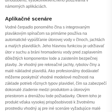
dlhodobého, vysokofrekvenčného používania v
námorných aplikáciách.
Aplikačné scenáre
Vodné čerpadlo ponorného člna s integrovaným
plavákovým spínačom sa primárne používa na
automatické vypúšťanie útorovej vody v člnoch, jachtách
a malých plavidlách. Jeho hlavnou funkciou je udržiavať
útor v suchu a bráni hromadeniu vody pred zaplavením
dôležitých komponentov lode a zaistením bezpečnej
plavby. Je vhodný pre rekreačné jachty, rybolov člny a
malé nákladné plavidlá. Ako profesionálny dodávateľ
môžeme poskytnúť vhodné modelové možnosti na
základe potrieb rôznych typov plavidiel, čím sa zabezpečí
dokonalé zladenie medzi produktom a útorovým
priestorom a drenážou lode požiadavky. Okrem toho je
produkt vďaka vysokej prispôsobivosti k životnému
prostrediu vhodný aj pre iné scenáre vyžadujúce malé