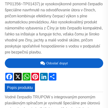
TP01356~TP01437) je vysokovýkonné ponorné čerpadlo
špeciálne navrhnuté na odvodňovanie útora v člnoch,
pričom kombinuje efektívny čerpací výkon s plne
automatickou prevádzkou. Ako vysokokvalitný produkt
námorného vybavenia z Číny je toto čerpadlo kompaktné,
ľahko sa inštaluje a funguje ticho, vďaka čomu je široko
vhodné pre člny, jachty a malé vodné skútre, pričom
poskytuje spoľahlivé hospodárenie s vodou v podpalubí
pre bezpečnú plavbu.
Odoslať dopyt
Facebook
X
WhatsApp
Pinterest
LinkedIn
Share
Popis produktu
Vodné čerpadlo TRUPOW s integrovaným ponorným
plavákovým spínačom je vyvinuté špeciálne pre útorovú