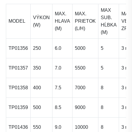
MAX
MAX.
MAX.
MAX
VÝKON
SUB.
MODEL
HLAVA
PRIETOK
VEĽ
(W)
HĹBKA
(M)
(L/H)
ZRN
(M)
TP01356
250
6.0
5000
5
3 m
TP01357
350
7.0
5500
5
3 m
TP01358
400
7.5
7000
8
3 m
TP01359
500
8.5
9000
8
3 m
TP01436
550
9.0
10000
8
3 m