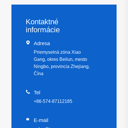
Kontaktné
informácie

Adresa
Priemyselná zóna Xiao
Gang, okres Beilun, mesto
Ningbo, provincia Zhejiang,
Čína

Tel
+86-574-87112185

E-mail