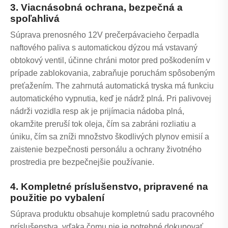
3. Viacnásobná ochrana, bezpečná a
spoľahlivá
Súprava prenosného 12V prečerpávacieho čerpadla
naftového paliva s automatickou dýzou má vstavaný
obtokový ventil, účinne chráni motor pred poškodením v
prípade zablokovania, zabraňuje poruchám spôsobeným
preťažením. The zahrnutá automatická tryska má funkciu
automatického vypnutia, keď je nádrž plná. Pri palivovej
nádrži vozidla resp ak je prijímacia nádoba plná,
okamžite preruší tok oleja, čím sa zabráni rozliatiu a
úniku, čím sa zníži množstvo škodlivých plynov emisií a
zaistenie bezpečnosti personálu a ochrany životného
prostredia pre bezpečnejšie používanie.
4. Kompletné príslušenstvo, pripravené na
použitie po vybalení
Súprava produktu obsahuje kompletnú sadu pracovného
príslušenstva, vďaka čomu nie je potrebné dokupovať.