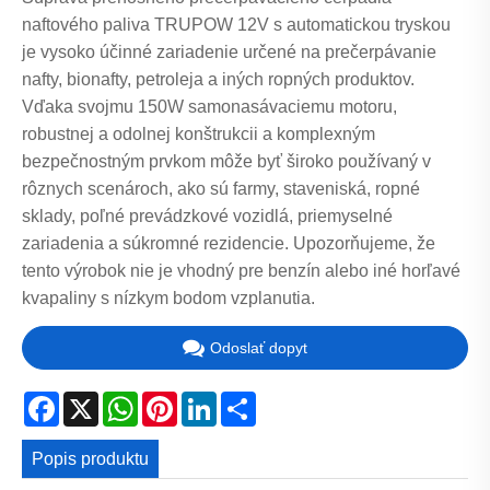
naftového paliva TRUPOW 12V s automatickou tryskou
je vysoko účinné zariadenie určené na prečerpávanie
nafty, bionafty, petroleja a iných ropných produktov.
Vďaka svojmu 150W samonasávaciemu motoru,
robustnej a odolnej konštrukcii a komplexným
bezpečnostným prvkom môže byť široko používaný v
rôznych scenároch, ako sú farmy, staveniská, ropné
sklady, poľné prevádzkové vozidlá, priemyselné
zariadenia a súkromné ​​rezidencie. Upozorňujeme, že
tento výrobok nie je vhodný pre benzín alebo iné horľavé
kvapaliny s nízkym bodom vzplanutia.
Odoslať dopyt
Facebook
X
WhatsApp
Pinterest
LinkedIn
Share
Popis produktu