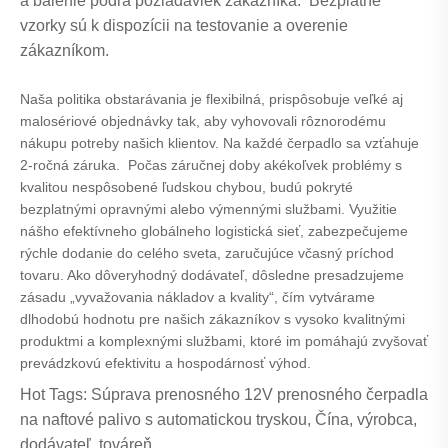
a balenie podľa požiadaviek zákazníka. Bezplatné
vzorky sú k dispozícii na testovanie a overenie
zákazníkom.
Naša politika obstarávania je flexibilná, prispôsobuje veľké aj
malosériové objednávky tak, aby vyhovovali rôznorodému
nákupu potreby našich klientov. Na každé čerpadlo sa vzťahuje
2-ročná záruka. Počas záručnej doby akékoľvek problémy s
kvalitou nespôsobené ľudskou chybou, budú pokryté
bezplatnými opravnými alebo výmennými službami. Využitie
nášho efektívneho globálneho logistická sieť, zabezpečujeme
rýchle dodanie do celého sveta, zaručujúce včasný príchod
tovaru. Ako dôveryhodný dodávateľ, dôsledne presadzujeme
zásadu „vyvažovania nákladov a kvality“, čím vytvárame
dlhodobú hodnotu pre našich zákazníkov s vysoko kvalitnými
produktmi a komplexnými službami, ktoré im pomáhajú zvyšovať
prevádzkovú efektivitu a hospodárnosť výhod.
Hot Tags: Súprava prenosného 12V prenosného čerpadla
na naftové palivo s automatickou tryskou, Čína, výrobca,
dodávateľ, továreň