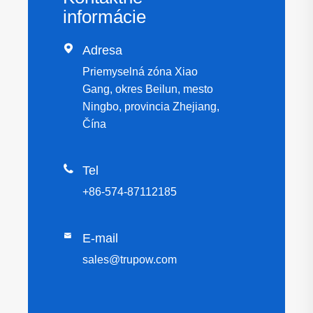
informácie

Adresa
Priemyselná zóna Xiao
Gang, okres Beilun, mesto
Ningbo, provincia Zhejiang,
Čína

Tel
+86-574-87112185

E-mail
sales@trupow.com