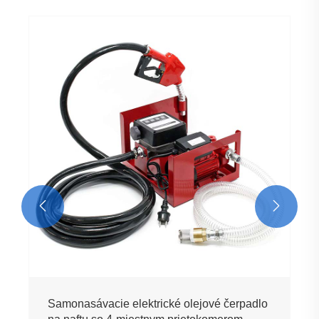
Nádrž na naftu 32 galónov s 12V hadicou a
pištoľou elektrického prenosového čerpadla
Vidieť viac >>

