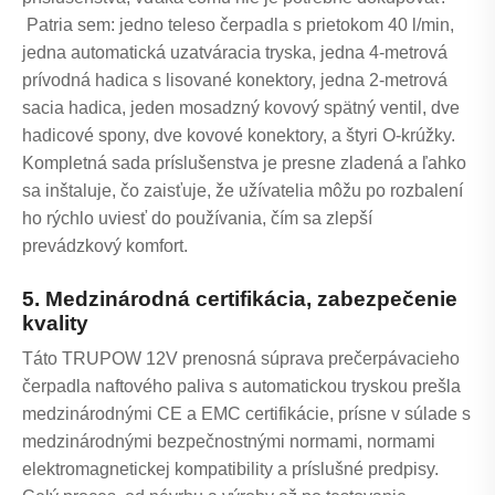
Patria sem: jedno teleso čerpadla s prietokom 40 l/min,
jedna automatická uzatváracia tryska, jedna 4-metrová
prívodná hadica s lisované konektory, jedna 2-metrová
sacia hadica, jeden mosadzný kovový spätný ventil, dve
hadicové spony, dve kovové konektory, a štyri O-krúžky.
Kompletná sada príslušenstva je presne zladená a ľahko
sa inštaluje, čo zaisťuje, že užívatelia môžu po rozbalení
ho rýchlo uviesť do používania, čím sa zlepší
prevádzkový komfort.
5. Medzinárodná certifikácia, zabezpečenie
kvality
Táto TRUPOW 12V prenosná súprava prečerpávacieho
čerpadla naftového paliva s automatickou tryskou prešla
medzinárodnými CE a EMC certifikácie, prísne v súlade s
medzinárodnými bezpečnostnými normami, normami
elektromagnetickej kompatibility a príslušné predpisy.