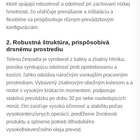
ktoré spájajú robustnosť a odolnosť pri zachovaní nízkej
hmotnosti, čo uľahčuje prenášanie a inštaláciu a
flexibilne sa prispôsobuje rôznym prevádzkovým
konfiguráciám.
2. Robustná štruktúra, prispôsobivá
drsnému prostrediu
Teleso čerpadla je vyrobené z liatiny a zliatiny hliníka,
ponúka vynikajúcu odolnosť proti opotrebovaniu a
korózii, ľahko odoláva náročným vonkajším pracovným
prostrediam. Vybavený zliatinovým obežným kolesom a a
motor s vysokým krútiacim momentom, podporuje
stabilnú prevádzku po dobu 30 po sebe nasledujúcich
minút, čím zaisťuje vysokú účinnosť a stabilitu počas
vysokointenzívnych operácií, predĺženie životnosti
produktu a splnenie potrieb dlhodobého
vysokofrekvenčného oleja prevod.