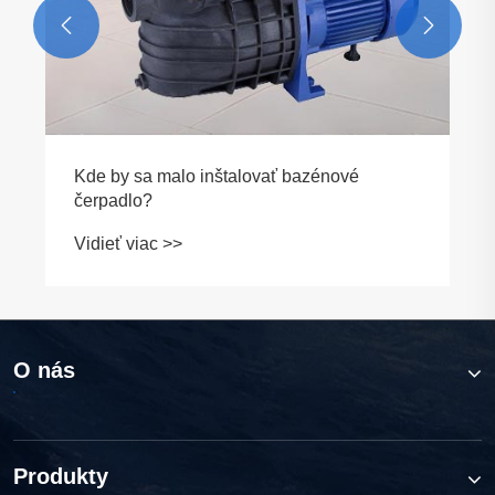


O nás
Produkty