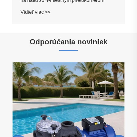
Odporúčania noviniek
Vysoko chválený za kvalitu! Naše záhradné
čerpadlá boli úspešne odoslané do Európy
po zabalení na mieru
Vidieť viac >>