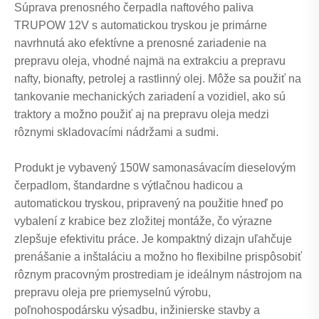
Súprava prenosného čerpadla naftového paliva
TRUPOW 12V s automatickou tryskou je primárne
navrhnutá ako efektívne a prenosné zariadenie na
prepravu oleja, vhodné najmä na extrakciu a prepravu
nafty, bionafty, petrolej a rastlinný olej. Môže sa použiť na
tankovanie mechanických zariadení a vozidiel, ako sú
traktory a možno použiť aj na prepravu oleja medzi
rôznymi skladovacími nádržami a sudmi.
Produkt je vybavený 150W samonasávacím dieselovým
čerpadlom, štandardne s výtlačnou hadicou a
automatickou tryskou, pripravený na použitie hneď po
vybalení z krabice bez zložitej montáže, čo výrazne
zlepšuje efektivitu práce. Je kompaktný dizajn uľahčuje
prenášanie a inštaláciu a možno ho flexibilne prispôsobiť
rôznym pracovným prostrediam je ideálnym nástrojom na
prepravu oleja pre priemyselnú výrobu,
poľnohospodársku výsadbu, inžinierske stavby a