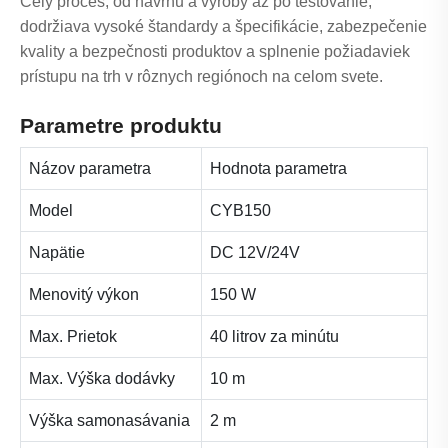
Celý proces, od návrhu a výroby až po testovanie,
dodržiava vysoké štandardy a špecifikácie, zabezpečenie
kvality a bezpečnosti produktov a splnenie požiadaviek
prístupu na trh v rôznych regiónoch na celom svete.
Parametre produktu
Názov parametra
Hodnota parametra
Model
CYB150
Napätie
DC 12V/24V
Menovitý výkon
150 W
Max. Prietok
40 litrov za minútu
Max. Výška dodávky
10 m
Výška samonasávania
2 m