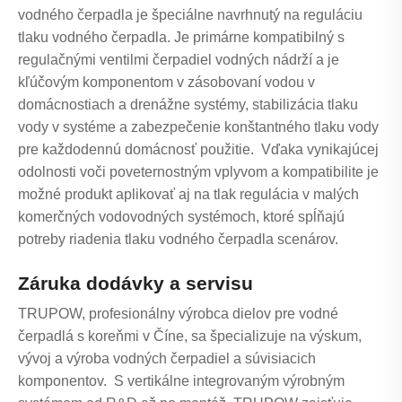
vodného čerpadla je špeciálne navrhnutý na reguláciu
tlaku vodného čerpadla. Je primárne kompatibilný s
regulačnými ventilmi čerpadiel vodných nádrží a je
kľúčovým komponentom v zásobovaní vodou v
domácnostiach a drenážne systémy, stabilizácia tlaku
vody v systéme a zabezpečenie konštantného tlaku vody
pre každodennú domácnosť použitie. Vďaka vynikajúcej
odolnosti voči poveternostným vplyvom a kompatibilite je
možné produkt aplikovať aj na tlak regulácia v malých
komerčných vodovodných systémoch, ktoré spĺňajú
potreby riadenia tlaku vodného čerpadla scenárov.
Záruka dodávky a servisu
TRUPOW, profesionálny výrobca dielov pre vodné
čerpadlá s koreňmi v Číne, sa špecializuje na výskum,
vývoj a výroba vodných čerpadiel a súvisiacich
komponentov. S vertikálne integrovaným výrobným