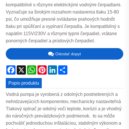
kompatibilné s rôznymi elektrickými vodnými čerpadlami.
Vyznačuje sa širokým rozsahom nastavenia tlaku 15-80
psi, čo umožňuje presné ovládanie prahových hodnôt
tlaku pri spúšťaní a vypínaní čerpadla. Je kompatibilný s
napätím 115V/230V a rôznymi typmi čerpadiel, vrátane
ponorných čerpadiel a prúdových čerpadiel.
Odoslať dopyt
Facebook
X
WhatsApp
Pinterest
LinkedIn
Share
Popis produktu
Vodná pumpa je vyrobená z odolných postriebrených a
nehrdzavejúcich komponentov, mechanicky nastaviteľná
Tlakový spínač je odolný voči teplote, korózii a je vhodný
do náročných prevádzkových podmienok. to sa môže
pochváliť jednoduchou inštaláciou, stabilným výkonom a