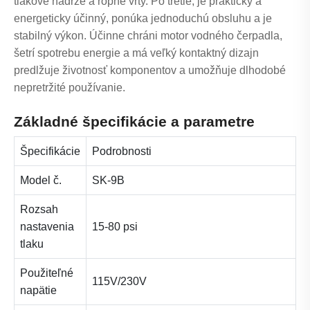
tlakové nádrže a ropné vrty. Po tretie, je praktický a
energeticky účinný, ponúka jednoduchú obsluhu a je
stabilný výkon. Účinne chráni motor vodného čerpadla,
šetrí spotrebu energie a má veľký kontaktný dizajn
predlžuje životnosť komponentov a umožňuje dlhodobé
nepretržité používanie.
Základné špecifikácie a parametre
Špecifikácie
Podrobnosti
Model č.
SK-9B
Rozsah
nastavenia
15-80 psi
tlaku
Použiteľné
115V/230V
napätie