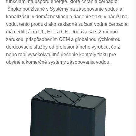
funkciami na úsporu energie, ktoré chránia čerpadlo.
Široko používané v Systémy na zásobovanie vodou a
kanalizáciu v domácnostiach a riadenie tlaku v nádrži na
vodu, tento produkt ako základná súčasť vodné čerpadlá,
má certifikáciu UL, ETL a CE. Dodáva sa s 2-ročnou
zárukou, prispôsobením OEM a globálnou rýchlosťou
doručovacie služby od profesionálneho výrobcu, čo z
neho robí vysokokvalitné riešenie kontroly tlaku pre
obytné a komerčné systémy zásobovania vodou.