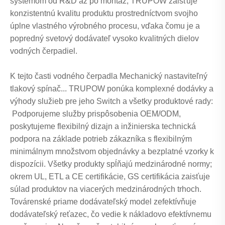
systémom od R&D až po montáž, TRUPOW zaisťuje
konzistentnú kvalitu produktu prostredníctvom svojho
úplne vlastného výrobného procesu, vďaka čomu je a
popredný svetový dodávateľ vysoko kvalitných dielov
vodných čerpadiel.
K tejto časti vodného čerpadla Mechanický nastaviteľný
tlakový spínač... TRUPOW ponúka komplexné dodávky a
výhody služieb pre jeho Switch a všetky produktové rady:
Podporujeme služby prispôsobenia OEM/ODM,
poskytujeme flexibilný dizajn a inžinierska technická
podpora na základe potrieb zákazníka s flexibilným
minimálnym množstvom objednávky a bezplatné vzorky k
dispozícii. Všetky produkty spĺňajú medzinárodné normy;
okrem UL, ETL a CE certifikácie, GS certifikácia zaisťuje
súlad produktov na viacerých medzinárodných trhoch.
Továrenské priame dodávateľský model zefektívňuje
dodávateľský reťazec, čo vedie k nákladovo efektívnemu