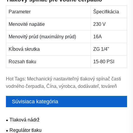
Parameter
Špecifikácia
Menovité napätie
230 V
Menovitý prúd (maximálny prúd)
16A
Kĺbová skrutka
ZG 1/4"
Rozsah tlaku
15-80 PSI
Hot Tags: Mechanický nastaviteľný tlakový spínač časti
vodného čerpadla, Čína, výrobca, dodávateľ, továreň
Súvisiaca kategória
Tlaková nádrž
Regulátor tlaku