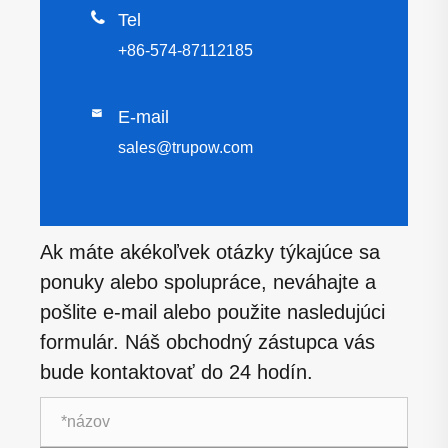

Tel
+86-574-87112185

E-mail
sales@trupow.com
Ak máte akékoľvek otázky týkajúce sa
ponuky alebo spolupráce, neváhajte a
pošlite e-mail alebo použite nasledujúci
formulár. Náš obchodný zástupca vás
bude kontaktovať do 24 hodín.