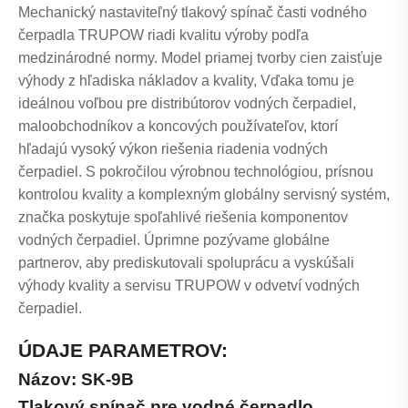
Mechanický nastaviteľný tlakový spínač časti vodného
čerpadla TRUPOW riadi kvalitu výroby podľa
medzinárodné normy. Model priamej tvorby cien zaisťuje
výhody z hľadiska nákladov a kvality, Vďaka tomu je
ideálnou voľbou pre distribútorov vodných čerpadiel,
maloobchodníkov a koncových používateľov, ktorí
hľadajú vysoký výkon riešenia riadenia vodných
čerpadiel. S pokročilou výrobnou technológiou, prísnou
kontrolou kvality a komplexným globálny servisný systém,
značka poskytuje spoľahlivé riešenia komponentov
vodných čerpadiel. Úprimne pozývame globálne
partnerov, aby prediskutovali spoluprácu a vyskúšali
výhody kvality a servisu TRUPOW v odvetví vodných
čerpadiel.
ÚDAJE PARAMETROV:
Názov: SK-9B
Tlakový spínač pre vodné čerpadlo