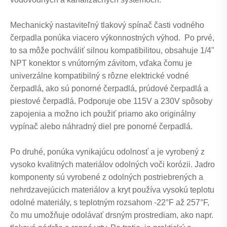
Mechanický nastaviteľný tlakový spínač časti vodného
čerpadla ponúka viacero výkonnostných výhod. Po prvé,
to sa môže pochváliť silnou kompatibilitou, obsahuje 1/4"
NPT konektor s vnútorným závitom, vďaka čomu je
univerzálne kompatibilný s rôzne elektrické vodné
čerpadlá, ako sú ponorné čerpadlá, prúdové čerpadlá a
piestové čerpadlá. Podporuje obe 115V a 230V spôsoby
zapojenia a možno ich použiť priamo ako originálny
vypínač alebo náhradný diel pre ponorné čerpadlá.
Po druhé, ponúka vynikajúcu odolnosť a je vyrobený z
vysoko kvalitných materiálov odolných voči korózii. Jadro
komponenty sú vyrobené z odolných postriebrených a
nehrdzavejúcich materiálov a kryt používa vysokú teplotu
odolné materiály, s teplotným rozsahom -22°F až 257°F,
čo mu umožňuje odolávať drsným prostrediam, ako napr.