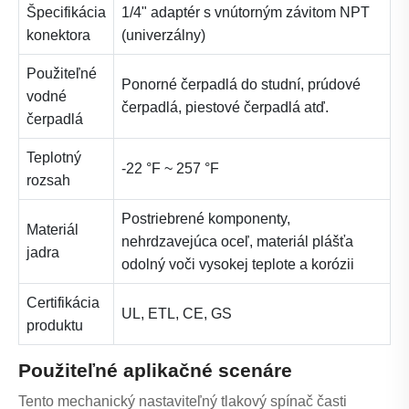
Špecifikácia
1/4" adaptér s vnútorným závitom NPT
konektora
(univerzálny)
Použiteľné
Ponorné čerpadlá do studní, prúdové
vodné
čerpadlá, piestové čerpadlá atď.
čerpadlá
Teplotný
-22 °F ~ 257 °F
rozsah
Postriebrené komponenty,
Materiál
nehrdzavejúca oceľ, materiál plášťa
jadra
odolný voči vysokej teplote a korózii
Certifikácia
UL, ETL, CE, GS
produktu
Použiteľné aplikačné scenáre
Tento mechanický nastaviteľný tlakový spínač časti