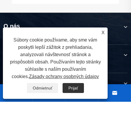
O nás
X
Súbory cookie používame, aby sme vám
poskytli lepší zážitok z prehliadania,
Produkty
analyzovali návštevnosť stránok a
prispôsobili obsah. Používaním tejto stránky
súhlasíte s naším používaním
cookies.
Zásady ochrany osobných údajov
Kontaktuj nás
Odmietnuť
Prijať




NASLEDUJ NÁS