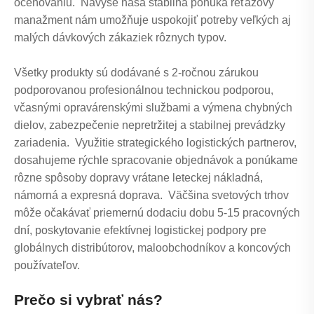
oceňovaniu. Navyše naša stabilná ponuka reťazový
manažment nám umožňuje uspokojiť potreby veľkých aj
malých dávkových zákaziek rôznych typov.
Všetky produkty sú dodávané s 2-ročnou zárukou
podporovanou profesionálnou technickou podporou,
včasnými opravárenskými službami a výmena chybných
dielov, zabezpečenie nepretržitej a stabilnej prevádzky
zariadenia. Využitie strategického logistických partnerov,
dosahujeme rýchle spracovanie objednávok a ponúkame
rôzne spôsoby dopravy vrátane leteckej nákladná,
námorná a expresná doprava. Väčšina svetových trhov
môže očakávať priemernú dodaciu dobu 5-15 pracovných
dní, poskytovanie efektívnej logistickej podpory pre
globálnych distribútorov, maloobchodníkov a koncových
používateľov.
Prečo si vybrať nás?