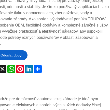
ochváliť hlavnými výhodami tichej prevádzky, energetickej
sti, odolnosti a stability. Je široko používaný v aplikáciách, ako
šovanie tlaku v domácnostiach, zber dažďovej vody a
žovanie záhrady. Ako spoľahlivý dodávateľ ponúka TRUPOW
ôsobenie OEM, flexibilné dodávky a komplexné záručné služby,
 vyvažuje praktickosť a efektívnosť nákladov, aby uspokojil
odé potreby rôznych používateľov v oblasti zásobovania
.
Odoslať dopyt
acebook
X
WhatsApp
Pinterest
LinkedIn
Share
rže pre domácnosť v automatickej záhrade je ideálnym
vanie efektívnych a spoľahlivých služieb dodávky čistej