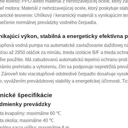
né koleso: PPO alebo materiál z nehrdzavejúcej ocele, ktorý za
deľ motora: Materiál z nehrdzavejúcej ocele, ktorý poskytuje sta
anické tesnenie: Uhlíkový / keramický materiál s vynikajúcim t
ečenie normálnej prevádzky vodného čerpadla.
nikajúci výkon, stabilná a energeticky efektívna
upňová vodná pumpa na automatické zavlažovanie dažďovej ná
sťou až 2850 otáčok za minútu, trieda izolácie B/F a trieda oc
šie použitie. Má zabudovanú automatickú tepelnú ochranu proti 
ránilo prehriatiu a vyhoreniu, čím sa podporuje nepretržitá pre
 Zároveň toto viacstupňové odstredivé čerpadlo dosahuje vyso
e, vyvážením prevádzkovej stability a energetickej účinnosti. T
nické špecifikácie
odmienky prevádzky
ota kvapaliny: maximálne 60 ℃
ota okolia: maximálne 40 ℃
málna sacia výška: maximálne 8 m