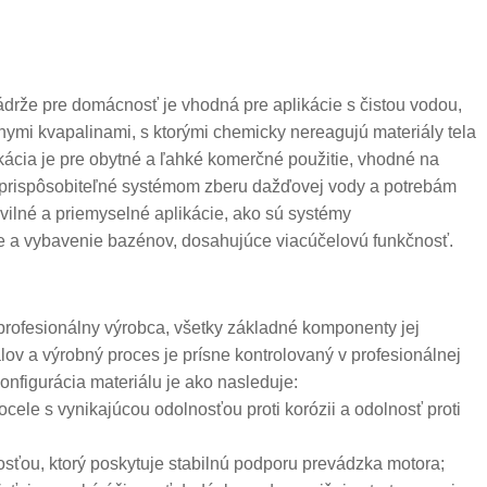
rže pre domácnosť je vhodná pre aplikácie s čistou vodou,
nymi kvapalinami, s ktorými chemicky nereagujú materiály tela
ikácia je pre obytné a ľahké komerčné použitie, vhodné na
ne prispôsobiteľné systémom zberu dažďovej vody a potrebám
vilné a priemyselné aplikácie, ako sú systémy
 a vybavenie bazénov, dosahujúce viacúčelovú funkčnosť.
rofesionálny výrobca, všetky základné komponenty jej
ov a výrobný proces je prísne kontrolovaný v profesionálnej
konfigurácia materiálu je ako nasleduje:
ocele s vynikajúcou odolnosťou proti korózii a odolnosť proti
vnosťou, ktorý poskytuje stabilnú podporu prevádzka motora;