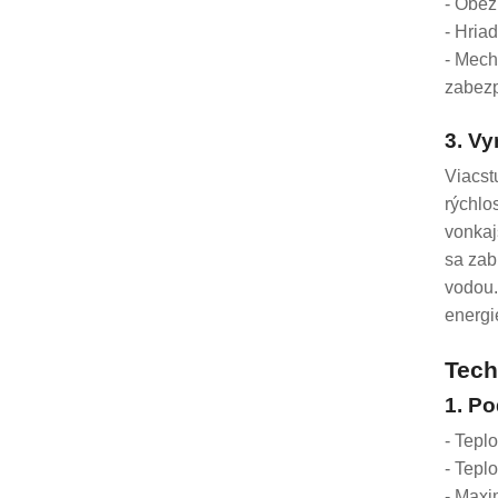
- Obež
- Hria
- Mech
zabezp
3. Vy
Viacst
rýchlo
vonkaj
sa zab
vodou.
energi
Tech
1. P
- Tepl
- Tepl
- Maxi