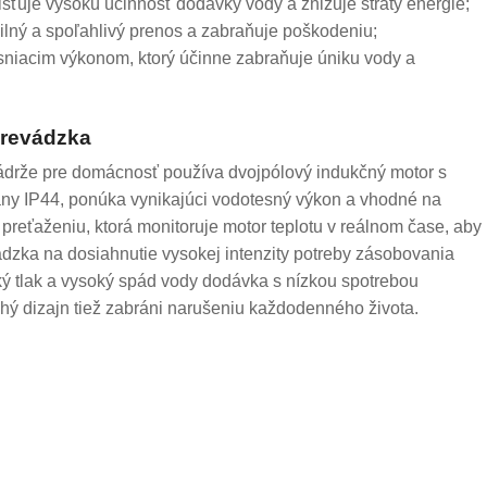
isťuje vysokú účinnosť dodávky vody a znižuje straty energie;
bilný a spoľahlivý prenos a zabraňuje poškodeniu;
esniacim výkonom, ktorý účinne zabraňuje úniku vody a
 prevádzka
drže pre domácnosť používa dvojpólový indukčný motor s
hrany IP44, ponúka vynikajúci vodotesný výkon a vhodné na
preťaženiu, ktorá monitoruje motor teplotu v reálnom čase, aby
vádzka na dosiahnutie vysokej intenzity potreby zásobovania
ký tlak a vysoký spád vody dodávka s nízkou spotrebou
ichý dizajn tiež zabráni narušeniu každodenného života.