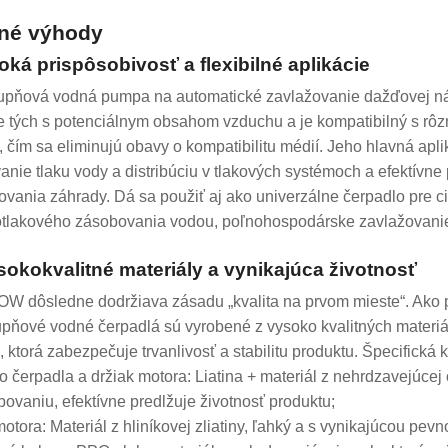
né výhody
roká prispôsobivosť a flexibilné aplikácie
upňová vodná pumpa na automatické zavlažovanie dažďovej nád
e tých s potenciálnym obsahom vzduchu a je kompatibilný s rôz
 čím sa eliminujú obavy o kompatibilitu médií. Jeho hlavná apl
anie tlaku vody a distribúciu v tlakových systémoch a efektív
ovania záhrady. Dá sa použiť aj ako univerzálne čerpadlo pre ci
tlakového zásobovania vodou, poľnohospodárske zavlažovanie
sokokvalitné materiály a vynikajúca životnosť
 dôsledne dodržiava zásadu „kvalita na prvom mieste“. Ako p
upňové vodné čerpadlá sú vyrobené z vysoko kvalitných materiál
i, ktorá zabezpečuje trvanlivosť a stabilitu produktu. Špecifická 
so čerpadla a držiak motora: Liatina + materiál z nehrdzavejúcej 
bovaniu, efektívne predlžuje životnosť produktu;
 motora: Materiál z hliníkovej zliatiny, ľahký a s vynikajúcou pe