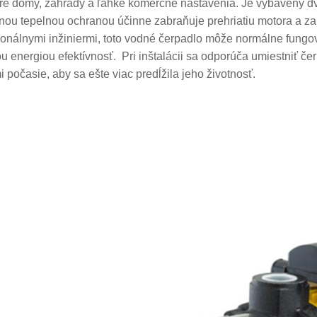
re domy, záhrady a ľahké komerčné nastavenia. Je vybavený 
nou tepelnou ochranou účinne zabraňuje prehriatiu motora a z
ionálnymi inžiniermi, toto vodné čerpadlo môže normálne fungo
u energiou efektívnosť. Pri inštalácii sa odporúča umiestniť če
i počasie, aby sa ešte viac predĺžila jeho životnosť.