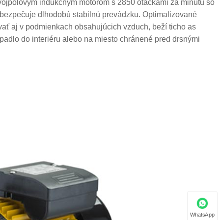
dvojpólovým indukčným motorom s 2850 otáčkami za minútu so
abezpečuje dlhodobú stabilnú prevádzku. Optimalizované
vať aj v podmienkach obsahujúcich vzduch, beží ticho as
rpadlo do interiéru alebo na miesto chránené pred drsnými
WhatsApp