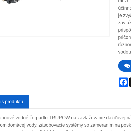
môže p
účinno
je zvy
zavla
prisp
pričom
rôznor
vodou
F
is produktu
upňové vodné čerpadlo TRUPOW na zavlažovanie dažďovej nád
om domácej vody. zásobovacie systémy so zameraním na poskyto