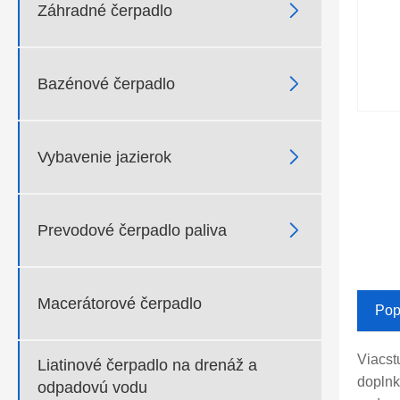

Záhradné čerpadlo

Bazénové čerpadlo

Vybavenie jazierok

Prevodové čerpadlo paliva
Macerátorové čerpadlo
Pop
Viacst
Liatinové čerpadlo na drenáž a
doplnk
odpadovú vodu