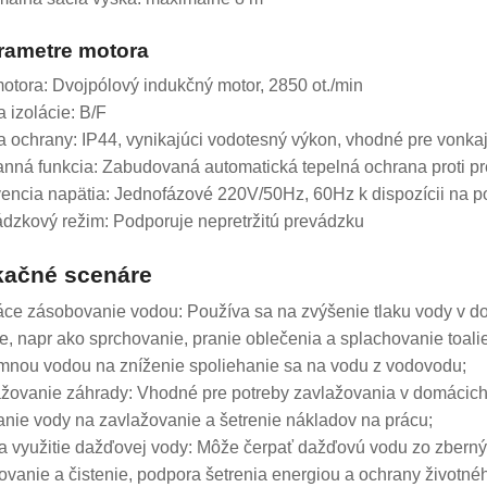
arametre motora
motora: Dvojpólový indukčný motor, 2850 ot./min
a izolácie: B/F
da ochrany: IP44, vynikajúci vodotesný výkon, vhodné pre vonkaj
anná funkcia: Zabudovaná automatická tepelná ochrana proti pre
vencia napätia: Jednofázové 220V/50Hz, 60Hz k dispozícii na p
ádzkový režim: Podporuje nepretržitú prevádzku
kačné scenáre
ce zásobovanie vodou: Používa sa na zvýšenie tlaku vody v do
ie, napr ako sprchovanie, pranie oblečenia a splachovanie toal
nou vodou na zníženie spoliehanie sa na vodu z vodovodu;
ažovanie záhrady: Vhodné pre potreby zavlažovania v domácich
nie vody na zavlažovanie a šetrenie nákladov na prácu;
 a využitie dažďovej vody: Môže čerpať dažďovú vodu zo zbernýc
ovanie a čistenie, podpora šetrenia energiou a ochrany životnéh