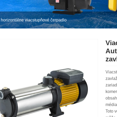
a horizontálne viacstupňové čerpadlo
Via
Aut
zav
Viacs
zavla
zaria
komerč
obsah
médiam
Toto 