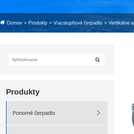
Domov
Produkty
Viacstupňové čerpadlo
Vertikálne 
Produkty

Ponorné čerpadlo