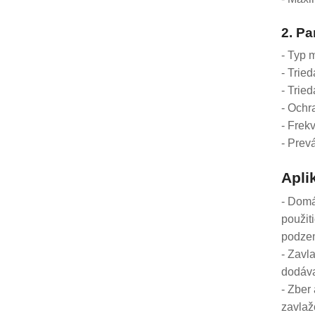
2. P
- Typ 
- Tried
- Trie
- Ochr
- Frek
- Prev
Apli
- Domá
použit
podzem
- Zavl
dodáva
- Zber
zavlaž