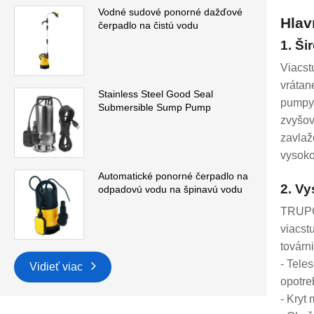
Vodné sudové ponorné dažďové
Hlav
čerpadlo na čistú vodu
1. Ši
Viacst
vrátan
Stainless Steel Good Seal
pumpy,
Submersible Sump Pump
zvyšov
zavlaž
vysoko
Automatické ponorné čerpadlo na
2. Vy
odpadovú vodu na špinavú vodu
TRUPOW
viacst
továrn
- Tele
Vidieť viac
opotre
- Kryt