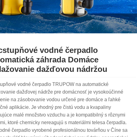
cstupňové vodné čerpadlo
omatická záhrada Domáce
lažovanie dažďovou nádržou
tupňové vodné čerpadlo TRUPOW na automatické
žovanie dažďovej nádrže pre domácnosť je vysokoúčinné
denie na zásobovanie vodou určené pre domáce a ľahké
né aplikácie. Je vhodný pre čistú vodu a kvapaliny
ujúce malé množstvo vzduchu a je kompatibilný s rôznymi
i, ktoré chemicky nereagujú s materiálmi telesa čerpadla.
vodné čerpadlo vyrobené profesionálnou továrňou v Číne sa