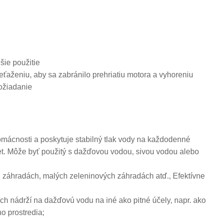
šie použitie
ťaženiu, aby sa zabránilo prehriatiu motora a vyhoreniu
ožiadanie
mácnosti a poskytuje stabilný tlak vody na každodenné
iet. Môže byť použitý s dažďovou vodou, sivou vodou alebo
 záhradách, malých zeleninových záhradách atď., Efektívne
h nádrží na dažďovú vodu na iné ako pitné účely, napr. ako
o prostredia;