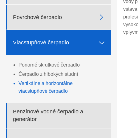
vody p
vstava

Povrchové čerpadlo
profes
vysoko
vplyvm

Viacstupňové čerpadlo
Ponorné skrutkové čerpadlo
Čerpadlo z hlbokých studní
Vertikálne a horizontálne
viacstupňové čerpadlo
Benzínové vodné čerpadlo a
generátor